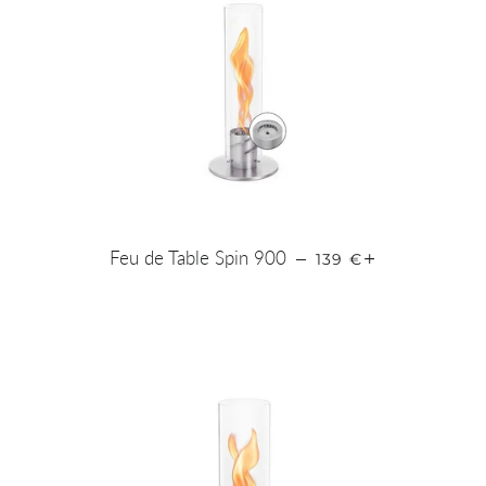
PRIX RÉGULIER
+
Feu de Table Spin 900
—
139 €